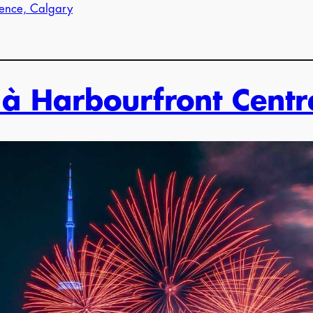
uence, Calgary
à Harbourfront Centr