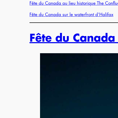
Fête du Canada au lieu historique The Confl
Fête du Canada sur le waterfront d’Halifax
Fête du Canada 