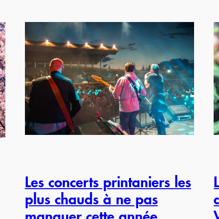
Les concerts printaniers les
plus chauds à ne pas
manquer cette année