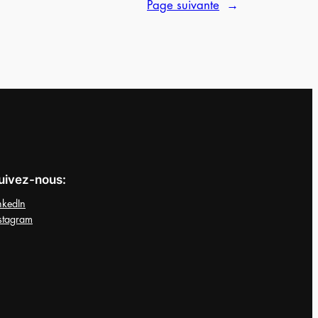
Page suivante
→
uivez-nous:
nkedIn
stagram