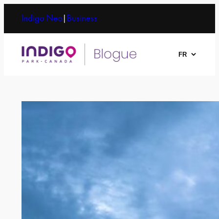
Aller
Indigo Neo
|
Business
au
contenu
Choisir
une
langue