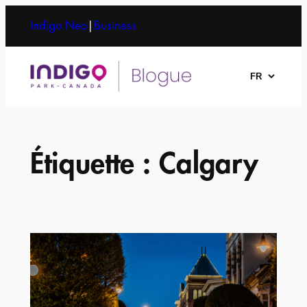
Aller
Indigo Neo
|
Business
au
contenu
Choisir
une
langue
Étiquette :
Calgary