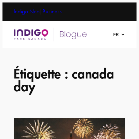
Aller
Indigo Neo
|
Business
au
contenu
Choisir
une
langue
Étiquette :
canada
day